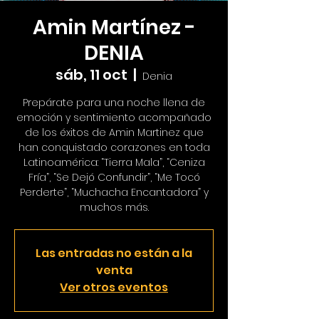
Amin Martínez -
DENIA
sáb, 11 oct
  |  
Denia
Prepárate para una noche llena de
emoción y sentimiento acompañado
de los éxitos de Amin Martinez que
han conquistado corazones en toda
Latinoamérica: “Tierra Mala”, “Ceniza
Fría”, “Se Dejó Confundir”, “Me Tocó
Perderte”, “Muchacha Encantadora” y
muchos más.
Las entradas no están a la
venta
Ver otros eventos