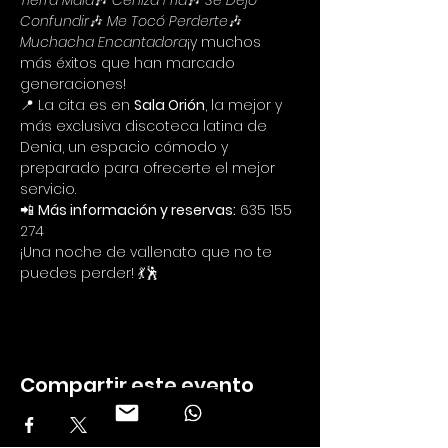
Tierra Mala
🎶 
Ceniza Fría
🎶 
Se Dejó 
Confundir
🎶 
Me Tocó Perderte
🎶 
Muchacha Encantadora
¡y muchos 
más éxitos que han marcado 
generaciones!
📍 La cita es en 
Sala Orión
, la mejor y 
más exclusiva discoteca latina de 
Denia, un espacio cómodo y 
preparado para ofrecerte el mejor 
servicio.
📲 
Más información y reservas:
 635 155 
274
¡Una noche de vallenato que no te 
puedes perder! 💃🕺
Compartir este evento