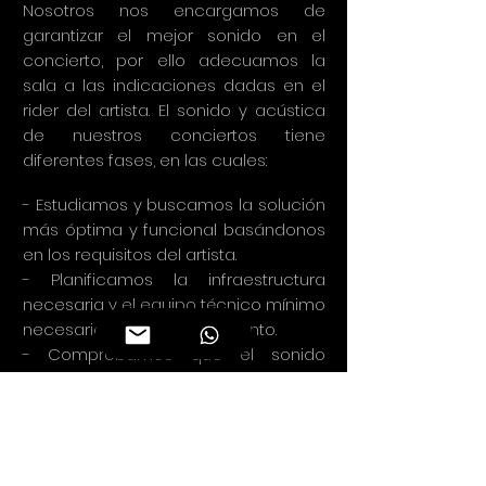
Nosotros nos encargamos de
garantizar el mejor sonido en el
concierto, por ello adecuamos la
sala a las indicaciones dadas en el
rider del artista. El sonido y acústica
de nuestros conciertos tiene
diferentes fases, en las cuales:
- Estudiamos y buscamos la solución
más óptima y funcional basándonos
en los requisitos del artista.
- Planificamos la infraestructura
necesaria y el equipo técnico mínimo
necesario para cubrir el evento.
- Comprobamos que el sonido
propio de la sala es suficiente para
cubrir el concierto.
- Si los equipos no son suficientes se
contrata a una empresa
especializada en eventos.