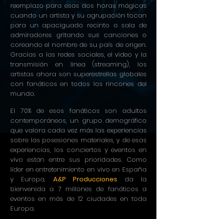
reemplazo para esas dos horas mágicas
cuando un artista y su agrupación tocan
para un apaciguado recinto o sala de
admiradores gritando sus canciones o
coreando el nombre de su país de origen.
Gracias a las redes sociales, el video y la
transmisión en linea (streaming), los
artistas ahora son superestrellas globales
con fanáticos en todos los rincones del
mundo.
El 70% de esos fanáticos son adultos
contemporáneos, un grupo demográfico
que valora cada vez más las experiencias
sobre las posesiones materiales, y de esas
experiencias, los conciertos y eventos en
vivo están entre sus prioridades. Como
líder en entretenimiento en vivo en España
y Europa,
A&P Producciones
da la
bienvenida a 7 millones de fanáticos a
eventos en más de 12 ciudades en toda
Europa.