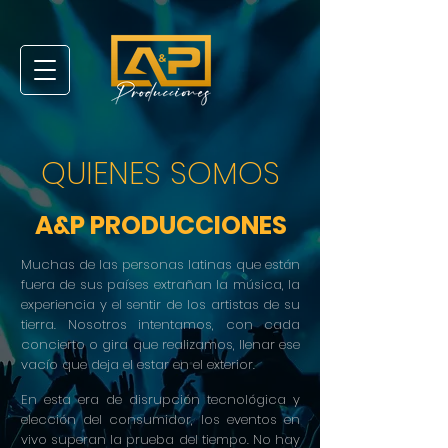
QUIENES SOMOS
A&P PRODUCCIONES
Muchas de las personas latinas que están
fuera de sus países extrañan la música, la
experiencia y el sentir de los artistas de su
tierra. Nosotros intentamos, con cada
concierto o gira que realizamos, llenar ese
vacío que deja el estar en el exterior.
En esta era de disrupción tecnológica y
elección del consumidor, los eventos en
vivo superan la prueba del tiempo. No hay