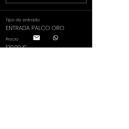
Tipo de entrada
ENTRADA PALCO ORO
Precio
120,00 €
+3,00 € de comisión de servicio de
entradas
Cantidad
Total
0,00 €
Confirmar pedido