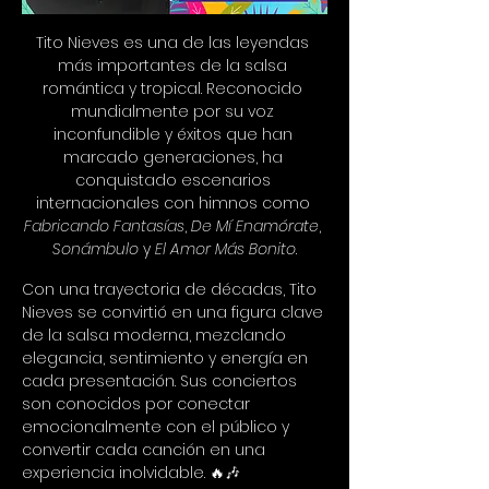
Tito Nieves es una de las leyendas 
más importantes de la salsa 
romántica y tropical. Reconocido 
mundialmente por su voz 
inconfundible y éxitos que han 
marcado generaciones, ha 
conquistado escenarios 
internacionales con himnos como 
Fabricando Fantasías
, 
De Mí Enamórate
, 
Sonámbulo
 y 
El Amor Más Bonito
.
Con una trayectoria de décadas, Tito 
Nieves se convirtió en una figura clave 
de la salsa moderna, mezclando 
elegancia, sentimiento y energía en 
cada presentación. Sus conciertos 
son conocidos por conectar 
emocionalmente con el público y 
convertir cada canción en una 
experiencia inolvidable. 🔥🎶