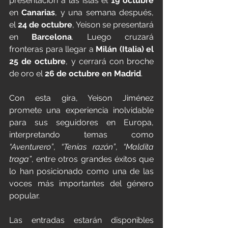
presentación a las islas el
 19 octubre 
en 
Canarias
, y una semana después, 
el 
24 de octubre
, Yeison se presentará 
en 
Barcelona
. Luego cruzará 
fronteras para llegar a 
Milán (Italia) el 
25 de octubre
, y cerrará con broche 
de oro el 
26 de octubre en Madrid
.
Con esta gira, Yeison Jiménez 
promete una experiencia inolvidable 
para sus seguidores en Europa, 
interpretando temas como 
“Aventurero”
, 
“Tenías razón”
, 
“Maldita 
traga”
, entre otros grandes éxitos que 
lo han posicionado como una de las 
voces más importantes del género 
popular.
Las entradas estarán disponibles 